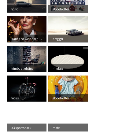
volvo
globetrotter
kaufland weihnachten
amg gtr
nimbus lighting
nimbus
focus
globetrotter
a3 sportsback
mafell