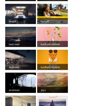
vw golf
bwtarif
land rover
kaufland sommermagaz...
skyframe
kaufland rezepte
airstream
alps