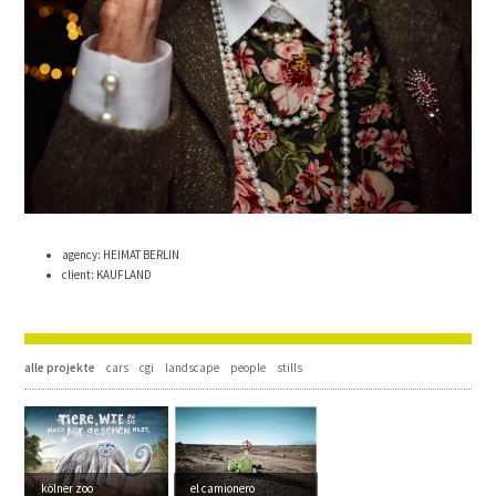
agency: HEIMAT BERLIN
client: KAUFLAND
alle projekte
cars
cgi
landscape
people
stills
kölner zoo
el camionero