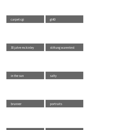
carpet cgi
gt40
30 jahre mckinley
stiftung warentest
in the sun
salty
brunner
portraits