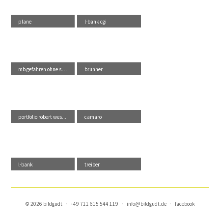
plane
l-bank cgi
mb gefahren ohne sch...
brunner
portfolio robert wes...
camaro
l-bank
treiber
© 2026 bildgudt
·
+49 711 615 544 119
·
info@bildgudt.de
·
facebook