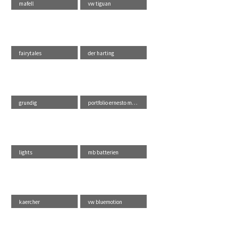
mafell
vw tiguan
fairytales
der harting
grundig
portfolio ernesto ma...
lights
mb batterien
kaercher
vw bluemotion