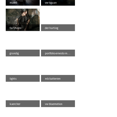
mafell
vw tiguan
fairytales
der harting
grundig
portfolio ernesto ma...
lights
mb batterien
kaercher
vw bluemotion