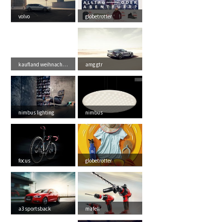
volvo
globetrotter
kaufland weihnachten
amg gtr
nimbus lighting
nimbus
focus
globetrotter
a3 sportsback
mafell