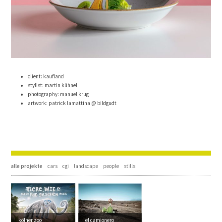
client: kaufland
stylist: martin kühnel
photography: manuel krug
artwork: patrick lamattina @ bildgudt
alle projekte
cars
cgi
landscape
people
stills
kölner zoo
el camionero