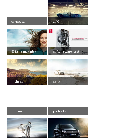
carpet cgi
gt40
30 jahre mckinley
stiftung warentest
in the sun
salty
brunner
portraits