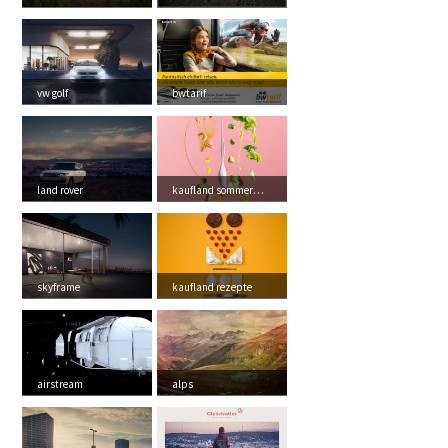
vw golf
bwtarif
land rover
kaufland sommermagaz...
skyframe
kaufland rezepte
airstream
alps