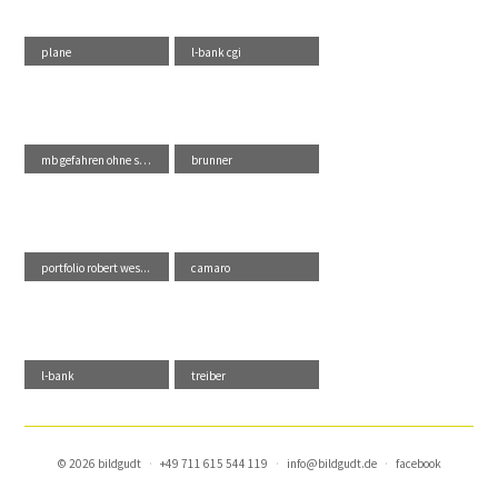
plane
l-bank cgi
mb gefahren ohne sch...
brunner
portfolio robert wes...
camaro
l-bank
treiber
© 2026 bildgudt
·
+49 711 615 544 119
·
info@bildgudt.de
·
facebook