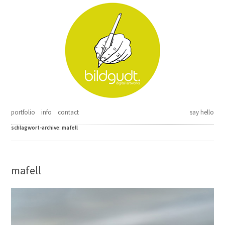
Springe zum Inhalt
portfolio
info
contact
say hello
schlagwort-archive:
mafell
mafell